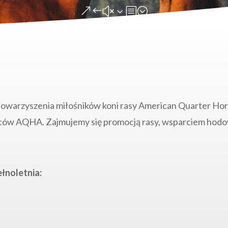
&#x3b;
owarzyszenia miłośników koni rasy American Quarter Horse
ów AQHA. Zajmujemy się promocją rasy, wsparciem hodo
łnoletnia: