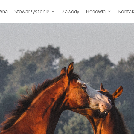
ówna
Stowarzyszenie
Zawody
Hodowla
Kontak