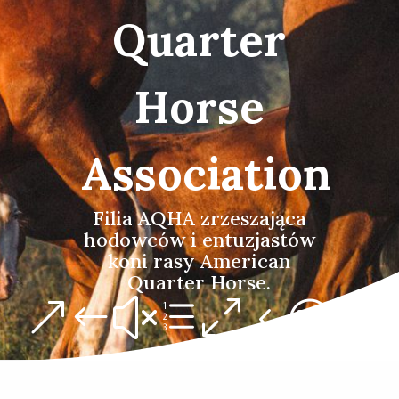
Quarter
Horse
Association
Filia AQHA zrzeszająca
hodowców i entuzjastów
koni rasy American
Quarter Horse.
&#xe04c;