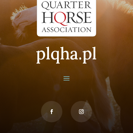
Zwyczajne zebranie PLQHA
mar 22, 2024
czytaj dalej
plqha.pl