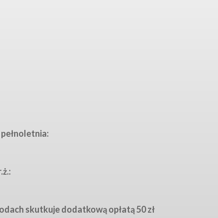
pełnoletnia:
ż.:
odach skutkuje dodatkową opłatą 50 zł