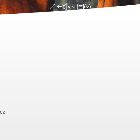
&#x3b;
cz