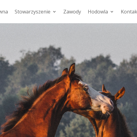
ówna
Stowarzyszenie
Zawody
Hodowla
Kontak