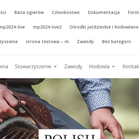
ści
Baza ogierów
Członkostwo
Dokumentacja
Form
mp2024-live
mp2024-live2
Ośrodki jeździeckie i hodowlane
zyszenie
strona testowa – m
Zawody
Bez kategorii
ówna
Stowarzyszenie
Zawody
Hodowla
Kontak