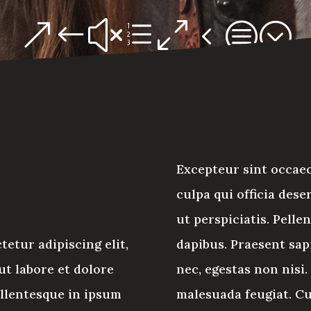
&#xe04c;
Excepteur sint occaec
culpa qui officia des
ut perspiciatis. Pelle
etur adipiscing elit,
dapibus. Praesent sap
t labore et dolore
nec, egestas non nisi.
ellentesque in ipsum
malesuada feugiat. Cu