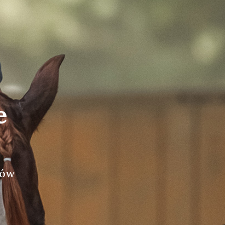
e
tów