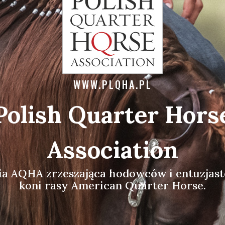
WWW.PLQHA.PL
Polish Quarter Hors
Association
lia AQHA zrzeszająca hodowców i entuzjas
koni rasy American Quarter Horse.