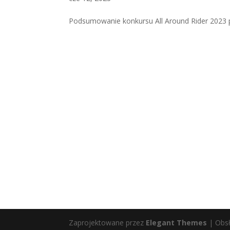
Podsumowanie konkursu All Around Rider 202
Zaprojektowane przez
Elegant Themes
| Obs