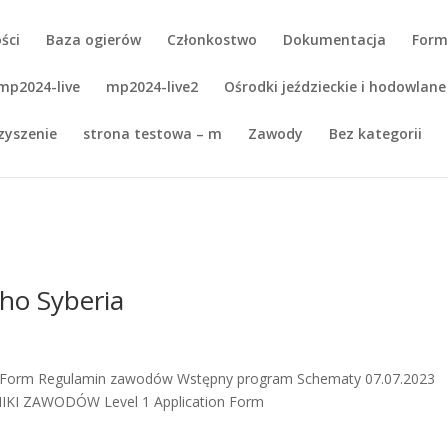
ści
Baza ogierów
Członkostwo
Dokumentacja
Form
mp2024-live
mp2024-live2
Ośrodki jeździeckie i hodowlane
zyszenie
strona testowa – m
Zawody
Bez kategorii
ho Syberia
try Form Regulamin zawodów Wstępny program Schematy 07.07.2023
NIKI ZAWODÓW Level 1 Application Form